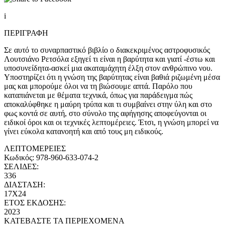
i
ΠΕΡΙΓΡΑΦΗ
Σε αυτό το συναρπαστικό βιβλίο ο διακεκριμένος αστροφυσικός
Λουτσιάνο Ρετσόλα εξηγεί τι είναι η βαρύτητα και γιατί -έστω και
υποσυνείδητα-ασκεί μια ακαταμάχητη έλξη στον ανθρώπινο νου.
Υποστηρίζει ότι η γνώση της βαρύτητας είναι βαθιά ριζωμένη μέσα
μας και μπορούμε όλοι να τη βιώσουμε απτά. Παρόλο που
καταπιάνεται με θέματα τεχνικά, όπως για παράδειγμα πώς
αποκαλύφθηκε η μαύρη τρύπα και τι συμβαίνει στην ύλη και στο
φως κοντά σε αυτή, στο σύνολο της αφήγησης αποφεύγονται οι
ειδικοί όροι και οι τεχνικές λεπτομέρειες. Έτσι, η γνώση μπορεί να
γίνει εύκολα κατανοητή και από τους μη ειδικούς.
ΛΕΠΤΟΜΕΡΕΙΕΣ
Κωδικός:
978-960-633-074-2
ΣΕΛΙΔΕΣ:
336
ΔΙΑΣΤΑΣΗ:
17X24
ΕΤΟΣ ΕΚΔΟΣΗΣ:
2023
ΚΑΤΕΒΑΣΤΕ ΤΑ ΠΕΡΙΕΧΟΜΕΝΑ