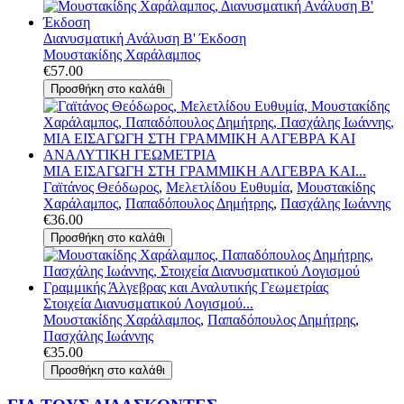
Διανυσματική Ανάλυση Β' Έκδοση
Μουστακίδης Χαράλαμπος
€57.00
ΜΙΑ ΕΙΣΑΓΩΓΗ ΣΤΗ ΓΡΑΜΜΙΚΗ ΑΛΓΕΒΡΑ ΚΑΙ...
Γαϊτάνος Θεόδωρος
,
Μελετλίδου Ευθυμία
,
Μουστακίδης
Χαράλαμπος
,
Παπαδόπουλος Δημήτρης
,
Πασχάλης Ιωάννης
€36.00
Στοιχεία Διανυσματικού Λογισμού...
Μουστακίδης Χαράλαμπος
,
Παπαδόπουλος Δημήτρης
,
Πασχάλης Ιωάννης
€35.00