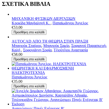
ΣΧΕΤΙΚΑ ΒΙΒΛΙΑ
ΜΗΧΑΝΙΚΗ ΦΥΣΙΚΩΝ ΔΙΕΡΓΑΣΙΩΝ
Κροκίδα Μαγδαληνή Κ.
,
Παπαϊωάννου Άγγελος
€53.00
AUTOCAD ΑΠΟ ΤΗ ΘΕΩΡΙΑ ΣΤΗΝ ΠΡΑΞΗ
Μπαγιούκ Σταύρος
,
Μπαγιούκ Σαμίρ
,
Σοφιανού Παρασκευή-
Καλή
,
Σοφογιάννη Σοφία
,
Τζιούτζιου Αναστασία
€58.00
ΗΛΕΚΤΡΟΤΕΧΝΙΑ
Παπαϊωάννου Άγγελος
€35.00
Ανανεώσιμες Πηγές Ενέργειας Β'...