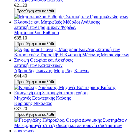
€21.20
Στατική των Γραμμικών Φορέων
Μητσοπούλου Ευθυμία
€85.10
Στατική των Κατασκευών
Αβραμίδης Ιωάννης
,
Μορφίδης Κων/νος
€44.40
Μηχανές Εσωτερικής Καύσης
Κυριάκης Νικόλαος
€37.20