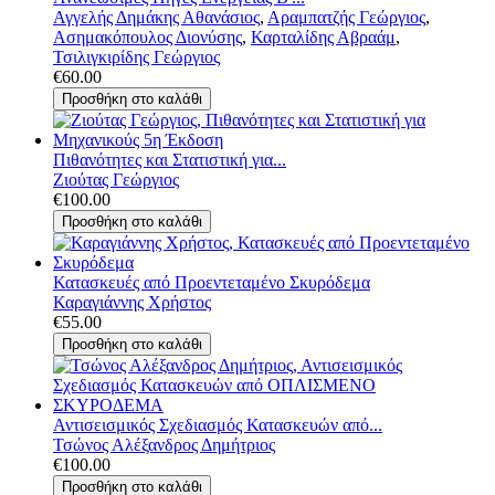
Αγγελής Δημάκης Αθανάσιος
,
Αραμπατζής Γεώργιος
,
Ασημακόπουλος Διονύσης
,
Καρταλίδης Αβραάμ
,
Τσιλιγκιρίδης Γεώργιος
€60.00
Πιθανότητες και Στατιστική για...
Ζιούτας Γεώργιος
€100.00
Κατασκευές από Προεντεταμένο Σκυρόδεμα
Καραγιάννης Χρήστος
€55.00
Αντισεισμικός Σχεδιασμός Κατασκευών από...
Τσώνος Αλέξανδρος Δημήτριος
€100.00