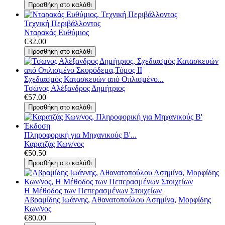
Τεχνική Περιβάλλοντος
Νταρακάς Ευθύμιος
€32.00
Σχεδιασμός Κατασκευών από Οπλισμένο...
Τσώνος Αλέξανδρος Δημήτριος
€57.00
Πληροφορική για Μηχανικούς Β'...
Καρατζάς Κων/νος
€50.50
Η Μέθοδος των Πεπερασμένων Στοιχείων
Αβραμίδης Ιωάννης
,
Αθανατοπούλου Ασημίνα
,
Μορφίδης
Κων/νος
€80.00