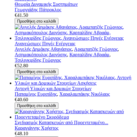
Θεωρία Δυναμικής Συστημάτων
Γεωργιάδης Πάτροκλος
€41.50
Ανανεώσιμες Πηγές Ενέργειας
Αγγελής Δημάκης Αθανάσιος
,
Αραμπατζής Γεώργιος
,
Ασημακόπουλος Διονύσης
,
Καρταλίδης Αβραάμ
,
Τσιλιγκιρίδης Γεώργιος
€52.80
Αντοχή Υλικών και Δομικών Στοιχείων
Παπαμίχος Ευριπίδης
,
Χαραλαμπάκης Νικόλαος
€40.60
Σχεδιασμός Κατασκευών από Προεντεταμένο...
Καραγιάννης Χρήστος
€48.10