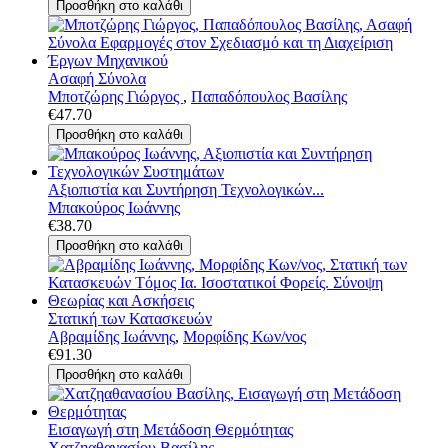
Ασαφή Σύνολα
Μποτζώρης Γιώργος
,
Παπαδόπουλος Βασίλης
€47.70
Αξιοπιστία και Συντήρηση Τεχνολογικών...
Μπακούρος Ιωάννης
€38.70
Στατική των Κατασκευών
Αβραμίδης Ιωάννης
,
Μορφίδης Κων/νος
€91.30
Εισαγωγή στη Μετάδοση Θερμότητας
Χατζηαθανασίου Βασίλης