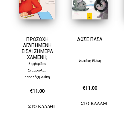
ΠΡΟΣΟΧΉ
ΔΏΣΕ ΠΆΣΑ
Ο
ΑΓΑΠΗΜΈΝΗ
ΜΑ
ΕΊΣΑΙ ΣΉΜΕΡΑ
ΧΑΜΈΝΗ;
Φωτάκη Ελένη
Νικ
Βερβερίδου
,
Σταυρούλα
Καραλέξη Αλίκη
€11.00
€11.00